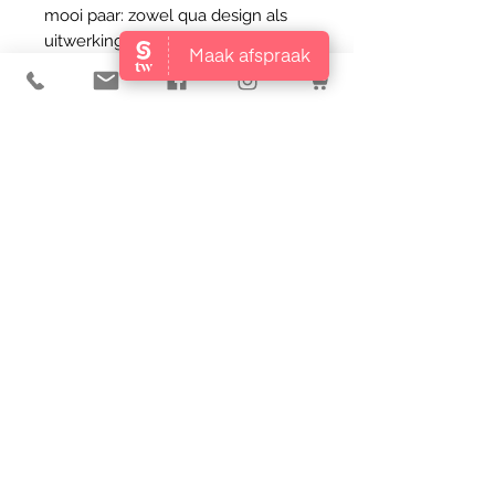
mooi paar: zowel qua design als
uitwerking op de huid!
Opgewekt en vrolijk, dat is Skin 90.
De kersenbloesem heeft in Japan
een haast heilige status. Met haar
lichtroze blaadjes en aangename
geur is de boom een waar feest
voor de zintuigen. Het subtiele van
de kersenbloesem wordt in dit
parfum afgewisseld met het frisse
van de lelie en krachtige van de
tonkaboon.
Al onze bodyproducten zijn vrij
van parabenen, siliconen &
minerale oliën en niet getest op
dieren.