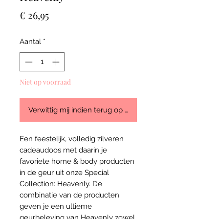
Prijs
€ 26,95
Aantal
*
Niet op voorraad
Verwittig mij indien terug op stock
Een feestelijk, volledig zilveren
cadeaudoos met daarin je
favoriete home & body producten
in de geur uit onze Special
Collection: Heavenly. De
combinatie van de producten
geven je een ultieme
geurbeleving van Heavenly zowel