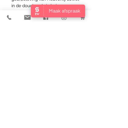
in de douche, als in huis.
Een boeket van delicate viooltjes,
omhuld door een vleugje zachte
musk. De sprankelende topnoten
van bergamot en het frisse van de
citroen komen samen met het
zoete van de zwarte bes. Het
parfum wordt omarmt met een
poederige touch van de lelietjes-
van-dalen, wat Heavenly een
elegante en gebalanceerde geur
maakt voor iedere gelegenheid.
Inhoud:
Home Fragrance Sticks - 100 ml
Shower Foam - 200 ml
©2020 door Schoonheidsinstituut Jolien.