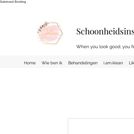
Saloinzed Booking
Schoonheidsinst
When you look good, you f
Home
Wie ben ik
Behandelingen
i.am.klean
Li