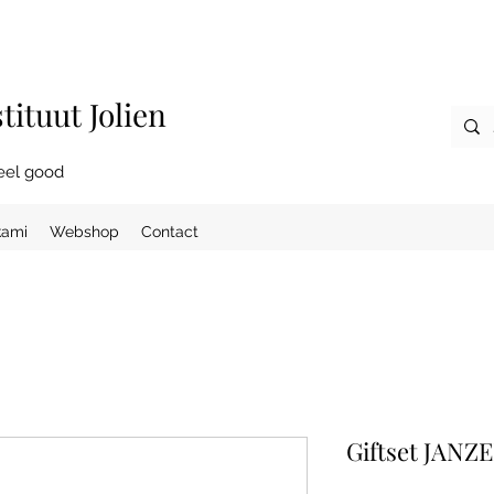
ituut Jolien
eel good
kami
Webshop
Contact
Giftset JANZE