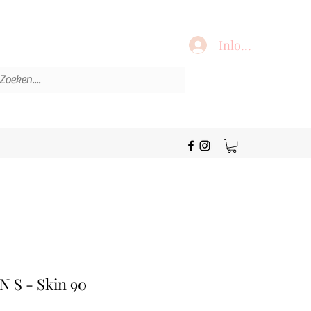
Inloggen
N S - Skin 90