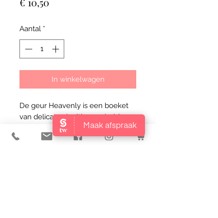
Prijs
€ 10,50
Aantal
*
In winkelwagen
De geur Heavenly is een boeket
van delicate viooltjes, omhuld
door een vleugje zachte musk. De
sprankelende topnoten van
bergamot en het frisse van de
citroen komen samen met het
zoete van de zwarte bes. Het
parfum wordt omarmt met een
poederige touch van de lelietjes-
van-dalen, wat Heavenly een
elegante en gebalanceerde geur