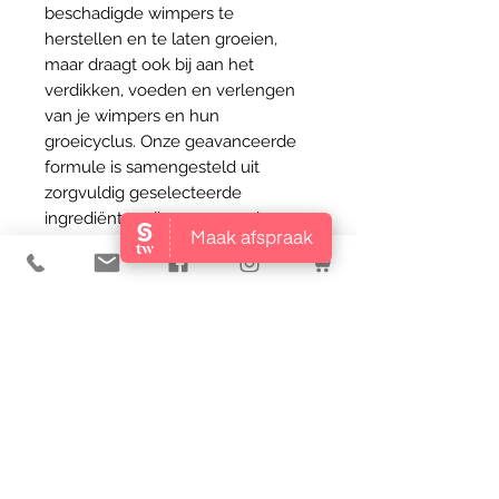
beschadigde wimpers te
herstellen en te laten groeien,
maar draagt ook bij aan het
verdikken, voeden en verlengen
van je wimpers en hun
groeicyclus. Onze geavanceerde
formule is samengesteld uit
zorgvuldig geselecteerde
ingrediënten die samenwerken
om je wimpers te transformeren.
Belangrijkste Voordelen:
Herstel en Groei: Helpt
beschadigde wimpers te genezen
en stimuleert nieuwe groei.
Verdikking en Verlenging:
Bevordert dikkere en langere
wimpers voor een opvallende
uitstraling.
Diepe Voeding: Voedt de wimpers