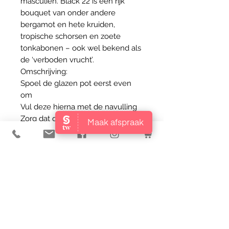
masculien. Black 22 is een rijk
bouquet van onder andere
bergamot en hete kruiden,
tropische schorsen en zoete
tonkabonen – ook wel bekend als
de ‘verboden vrucht’.
Omschrijving:
Spoel de glazen pot eerst even
om
Vul deze hierna met de navulling
Zorg dat de houten stokjes uit
elkaar staan zodat het parfum zich
beter kan verspreiden
Waarschuwing:
Zeer licht ontvlambaar
Verwijderd houden van
ontstekingsbronnen
Niet roken
Buiten bereik van kinderen
houden