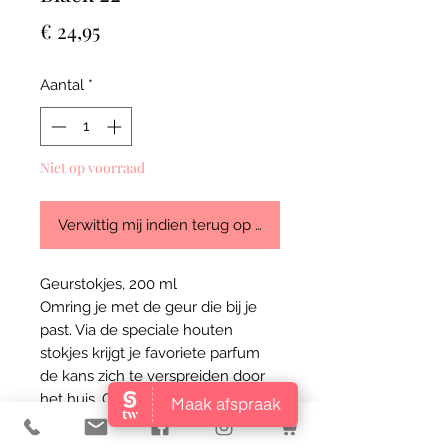
Prijs
€ 24,95
Aantal
*
Niet op voorraad
Verwittig mij indien terug op stock
Geurstokjes, 200 ml
Omring je met de geur die bij je
past. Via de speciale houten
stokjes krijgt je favoriete parfum
de kans zich te verspreiden door
het huis. Geschikt voor elke
gewenste kamer: van slaapkamer
tot toilet, van kantoor tot keuken.