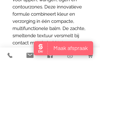
contourzones. Deze innovatieve
formule combineert kleur en
verzorging in één compacte,
multifunctionele balm. De zachte,
smeltende textuur versmelt bij
contact met de huid tot een
subtiele tint met een natuurlijke
glow. De formule is verrijkt met
huididentieke lipiden zoals
ceramide III, jojoba esters en
plantaardige phytowaxes, die de
huidbarrière ondersteunen,
hydrateren en verzachten. Dankzij
de biomimetische opbouw wordt
de balm optimaal verdragen door
zelfs de meest gevoelige
huidtypes. Met zes universeel
flatterende tinten past de
Meltabalm zich naadloos aan de