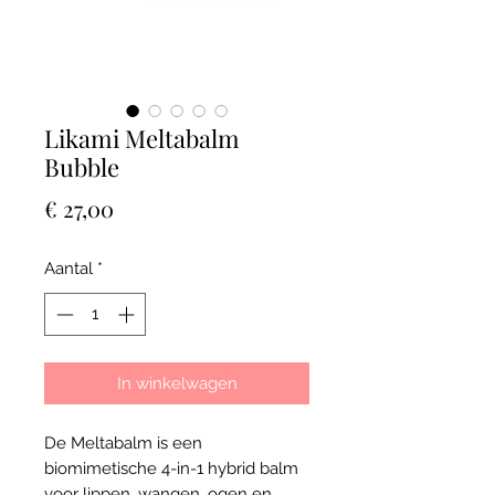
Likami Meltabalm
Bubble
Prijs
€ 27,00
Aantal
*
In winkelwagen
De Meltabalm is een
biomimetische 4-in-1 hybrid balm
voor lippen, wangen, ogen en