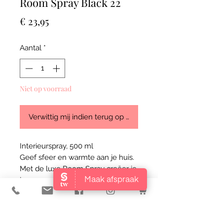
Room Spray Black 22
Prijs
€ 23,95
Aantal
*
Niet op voorraad
Verwittig mij indien terug op stock
Interieurspray, 500 ml
Geef sfeer en warmte aan je huis.
Met de luxe Room Spray creëer je
jouw gevoel van thuiskomen.
Deze spray personaliseert iedere
gewenste ruimte met een unieke
geurbeleving.