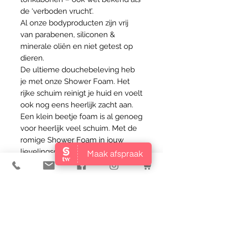
de ‘verboden vrucht’.
Al onze bodyproducten zijn vrij
van parabenen, siliconen &
minerale oliën en niet getest op
dieren.
De ultieme douchebeleving heb
je met onze Shower Foam. Het
rijke schuim reinigt je huid en voelt
ook nog eens heerlijk zacht aan.
Een klein beetje foam is al genoeg
voor heerlijk veel schuim. Met de
romige Shower Foam in jouw
lievelingsgeur start je je dag goed!
Tip: Ook geschikt als
scheerschuim.
Aqua, Sodium Laureth Sulfate,
Glycerin, Isopentane,
Cocamidopropyl Betaine, Parfum,
Isobutane, Decyl Glucoside ,