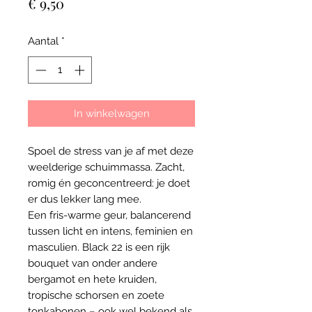
Prijs
€ 9,50
Aantal
*
In winkelwagen
Spoel de stress van je af met deze
weelderige schuimmassa. Zacht,
romig én geconcentreerd: je doet
er dus lekker lang mee.
Een fris-warme geur, balancerend
tussen licht en intens, feminien en
masculien. Black 22 is een rijk
bouquet van onder andere
bergamot en hete kruiden,
tropische schorsen en zoete
tonkabonen – ook wel bekend als