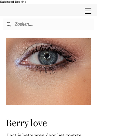
Saloinzed Booking
Berry love
Laat je betoveren door het zoetste